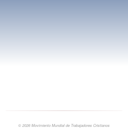
Presencia del MMTC en el mundo
Apoye nuestra acción
Guía del acompañamiento espiritual en los grupos de base
© 2026 Movimiento Mundial de Trabajadores Cristianos