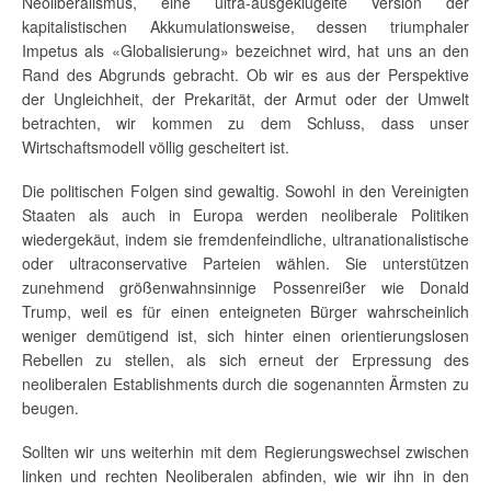
Neoliberalismus, eine ultra-ausgeklügelte Version der
kapitalistischen Akkumulationsweise, dessen triumphaler
Impetus als «Globalisierung» bezeichnet wird, hat uns an den
Rand des Abgrunds gebracht. Ob wir es aus der Perspektive
der Ungleichheit, der Prekarität, der Armut oder der Umwelt
betrachten, wir kommen zu dem Schluss, dass unser
Wirtschaftsmodell völlig gescheitert ist.
Die politischen Folgen sind gewaltig. Sowohl in den Vereinigten
Staaten als auch in Europa werden neoliberale Politiken
wiedergekäut, indem sie fremdenfeindliche, ultranationalistische
oder ultraconservative Parteien wählen. Sie unterstützen
zunehmend größenwahnsinnige Possenreißer wie Donald
Trump, weil es für einen enteigneten Bürger wahrscheinlich
weniger demütigend ist, sich hinter einen orientierungslosen
Rebellen zu stellen, als sich erneut der Erpressung des
neoliberalen Establishments durch die sogenannten Ärmsten zu
beugen.
Sollten wir uns weiterhin mit dem Regierungswechsel zwischen
linken und rechten Neoliberalen abfinden, wie wir ihn in den