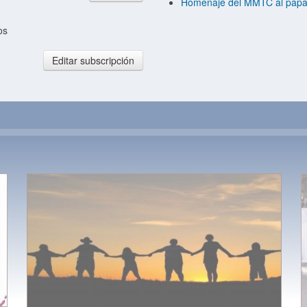
Homenaje del MMTC al papa F
os
Editar subscripción