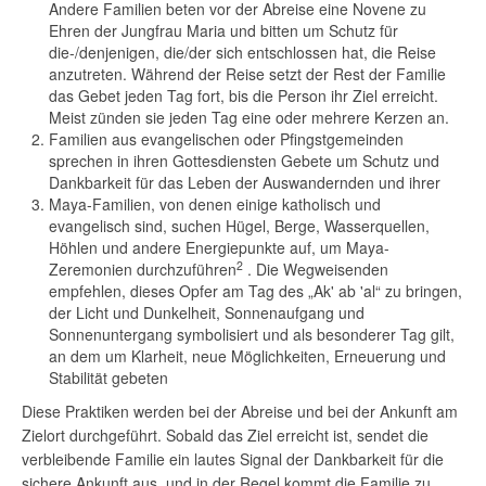
Andere Familien beten vor der Abreise eine Novene zu
Ehren der Jungfrau Maria und bitten um Schutz für
die-/denjenigen, die/der sich entschlossen hat, die Reise
anzutreten. Während der Reise setzt der Rest der Familie
das Gebet jeden Tag fort, bis die Person ihr Ziel erreicht.
Meist zünden sie jeden Tag eine oder mehrere Kerzen an.
Familien aus evangelischen oder Pfingstgemeinden
sprechen in ihren Gottesdiensten Gebete um Schutz und
Dankbarkeit für das Leben der Auswandernden und ihrer
Maya-Familien, von denen einige katholisch und
evangelisch sind, suchen Hügel, Berge, Wasserquellen,
Höhlen und andere Energiepunkte auf, um Maya-
Test! Nicht ausfüllen!
2
Zeremonien durchzuführen
. Die Wegweisenden
empfehlen, dieses Opfer am Tag des „Ak' ab 'al“ zu bringen,
der Licht und Dunkelheit, Sonnenaufgang und
Sonnenuntergang symbolisiert und als besonderer Tag gilt,
an dem um Klarheit, neue Möglichkeiten, Erneuerung und
Stabilität gebeten
Diese Praktiken werden bei der Abreise und bei der Ankunft am
Zielort durchgeführt. Sobald das Ziel erreicht ist, sendet die
verbleibende Familie ein lautes Signal der Dankbarkeit für die
sichere Ankunft aus, und in der Regel kommt die Familie zu