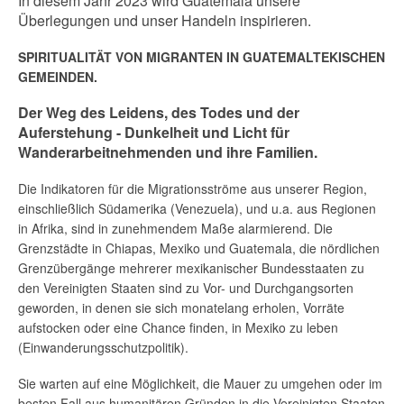
In diesem Jahr 2023 wird Guatemala unsere
Überlegungen und unser Handeln inspirieren.
SPIRITUALITÄT VON
MIGRANTEN
IN GUATEMALTEKISCHEN
GEMEINDEN.
Der Weg des Leidens, des Todes und der
Auferstehung - Dunkelheit und Licht für
Wanderarbeitnehmenden und ihre Familien.
Die Indikatoren für die Migrationsströme aus unserer Region,
einschließlich Südamerika (Venezuela), und u.a. aus Regionen
in Afrika, sind in zunehmendem Maße alarmierend. Die
Grenzstädte in Chiapas, Mexiko und Guatemala, die nördlichen
Grenzübergänge mehrerer mexikanischer Bundesstaaten zu
den Vereinigten Staaten sind zu Vor- und Durchgangsorten
geworden, in denen sie sich monatelang erholen, Vorräte
aufstocken oder eine Chance finden, in Mexiko zu leben
(Einwanderungsschutzpolitik).
Sie warten auf eine Möglichkeit, die Mauer zu umgehen oder im
besten Fall aus humanitären Gründen in die Vereinigten Staaten